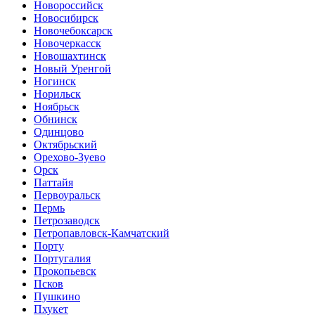
Новороссийск
Новосибирск
Новочебоксарск
Новочеркасск
Новошахтинск
Новый Уренгой
Ногинск
Норильск
Ноябрьск
Обнинск
Одинцово
Октябрьский
Орехово-Зуево
Орск
Паттайя
Первоуральск
Пермь
Петрозаводск
Петропавловск-Камчатский
Порту
Португалия
Прокопьевск
Псков
Пушкино
Пхукет