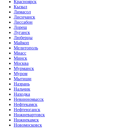
Красноярск
Кызыл
Лимасол
Лисичанск
Лиссабон
Лореш
Луганск
Люберцы
Майкоп
Мелитополь
Миасс
Минск
Москва
Мурманск
Муром
Мытищи
Назрань
Нальчик
Находка
Невинномысск
Нефтекамск
Нефтеюганск
Нижневартовск
Нижнекамск
Новомосковск