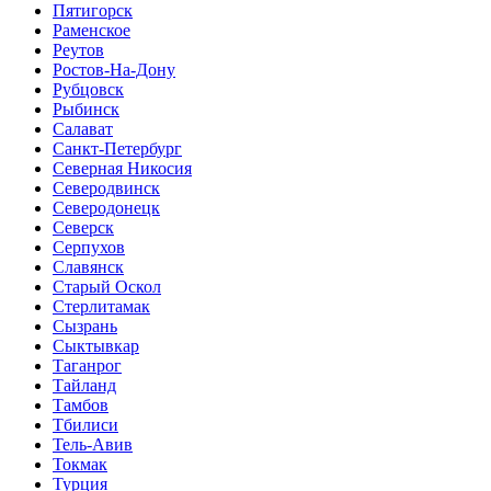
Пятигорск
Раменское
Реутов
Ростов-На-Дону
Рубцовск
Рыбинск
Салават
Санкт-Петербург
Северная Никосия
Северодвинск
Северодонецк
Северск
Серпухов
Славянск
Старый Оскол
Стерлитамак
Сызрань
Сыктывкар
Таганрог
Тайланд
Тамбов
Тбилиси
Тель-Авив
Токмак
Турция