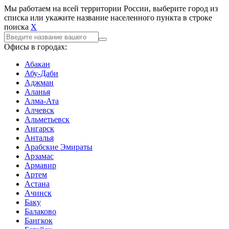
Мы работаем на всей территории России, выберите город из
списка или укажите название населенного пункта в строке
поиска
X
Офисы в городах:
Абакан
Абу-Даби
Аджман
Аланья
Алма-Ата
Алчевск
Альметьевск
Ангарск
Анталья
Арабские Эмираты
Арзамас
Армавир
Артем
Астана
Ачинск
Баку
Балаково
Бангкок