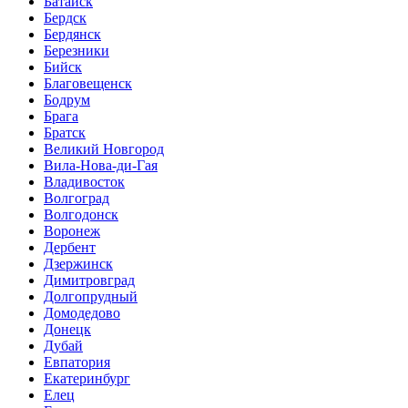
Батайск
Бердск
Бердянск
Березники
Бийск
Благовещенск
Бодрум
Брага
Братск
Великий Новгород
Вила-Нова-ди-Гая
Владивосток
Волгоград
Волгодонск
Воронеж
Дербент
Дзержинск
Димитровград
Долгопрудный
Домодедово
Донецк
Дубай
Евпатория
Екатеринбург
Елец