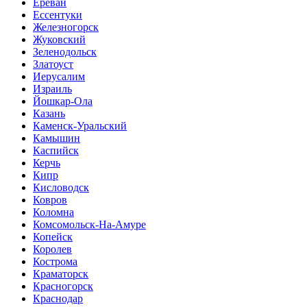
Ереван
Ессентуки
Железногорск
Жуковский
Зеленодольск
Златоуст
Иерусалим
Израиль
Йошкар-Ола
Казань
Каменск-Уральский
Камышин
Каспийск
Керчь
Кипр
Кисловодск
Ковров
Коломна
Комсомольск-На-Амуре
Копейск
Королев
Кострома
Краматорск
Красногорск
Краснодар